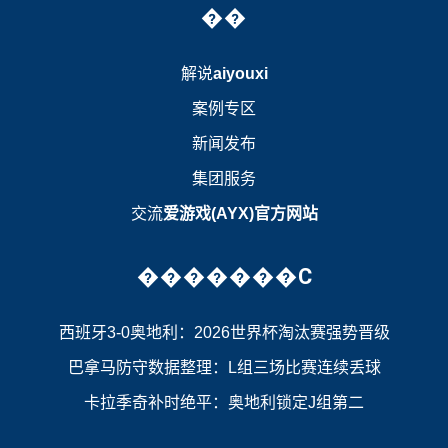
��
解说
aiyouxi
案例专区
新闻发布
集团服务
交流
爱游戏(AYX)官方网站
�������C
西班牙3-0奥地利：2026世界杯淘汰赛强势晋级
巴拿马防守数据整理：L组三场比赛连续丢球
卡拉季奇补时绝平：奥地利锁定J组第二