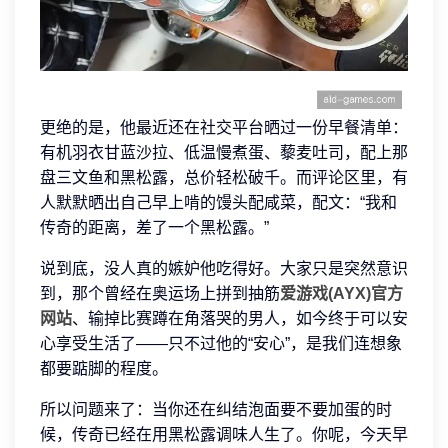
更绝的是，他最近还在社交平台晒过一份早餐清单：
有机羽衣甘蓝沙拉、低温慢煮蛋、藜麦吐司，配上那
盘三文鱼和黑松露，总价轻松破千。而评论区里，有
人默默晒出自己早上啃的馒头配咸菜，配文：“我和
传奇的距离，差了一个黑松露。”
说到底，没人真的嫉妒他吃得好。大家只是突然意识
到，那个曾经在奥运场上拼到抽筋
爱游戏(AYX)官方
网站
、输掉比赛蹲在角落哭的男人，如今终于可以安
心享受生活了——只不过他的“安心”，是我们连想象
都要踮脚的程度。
所以问题来了：当你还在纠结泡面要不要加蛋的时
候，传奇已经在用黑松露调味人生了。你呢，今天早