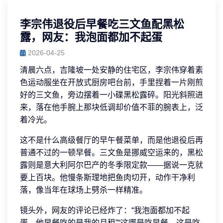
李宗伟退役后早餐吃三文鱼配黑松
露，网友：我泡面都加不起蛋
2026-04-25
清晨六点，吉隆坡一处安静的住宅区，李宗伟穿着素
色运动服坐在开放式厨房吧台前，手里捏着一片刚煎
好的三文鱼，旁边摆着一小碟黑松露碎。阳光斜照进
来，落在他手腕上那块低调却价值不菲的腕表上，泛
着冷光。
这不是什么高级餐厅的早午餐菜单，而是他退役后再
普通不过的一顿早餐。三文鱼是挪威空运来的，黑松
露则是意大利阿尔巴产的冬季限定款——据说一克就
要上百块。他慢条斯理地把鱼肉切开，动作干净利
落，像当年在球场上劈杀一样精准。
镜头外，网友的评论已经炸了：“我泡面都加不起
蛋，他早餐吃的是我的月租”“这哪是吃早餐，这是吃