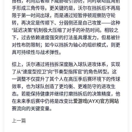
搭档，利用后者顺下威胁吸引协防，同时联动底角射
手形成三角传导。更关键的是，沃尔在挡拆后不再局
限于第一时间出球，而是通过短暂停顿观察防守轮
转，再决定是传顺下、分弱侧还是自己攻筐——这种
“延迟决策”机制极大压缩了对手的补防时间。相较之
下，过去依赖速度强突的打法虽具爆发力，但易被针
对性布防限制；如今以挡拆为轴心的组织模式，则更
具可持续性与战术弹性。
综上，沃尔通过将挡拆深度融入球队进攻体系，实现
了从“速度型控卫”向“节奏型指挥官”的角色转型。这
一调整不仅提升了其个人在高压季后赛环境下的传球
效率，也为球队创造了更均衡、更难防守的进攻生
态。若能保持健康并继续打磨挡拆后的决策精度，他
在未来季后赛中仍将是改变比
爱游戏(AYX)官方网站
赛流向的关键变量。
上一篇