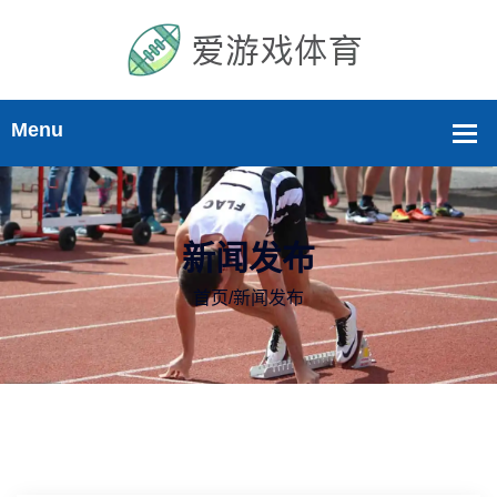
新闻发布
首页
/
新闻发布