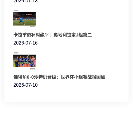
2026-07-18
卡拉季奇补时绝平：奥地利锁定J组第二
2026-07-16
佛得角0-0沙特仍晋级：世界杯小组赛战报回顾
2026-07-10