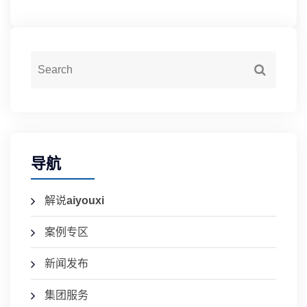
导航
解说
aiyouxi
案例专区
新闻发布
集团服务