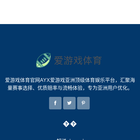
爱游戏体育官网AYX爱游戏亚洲顶级体育娱乐平台，汇聚海
量赛事选择、优质赔率与流畅体验，专为亚洲用户优化。
��