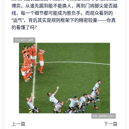
博弈。从谁先踢到能不能换人，再到门将脚尖是否越
线，每一个细节都可能成为胜负手。而观众看到的
“运气”，背后其实是规则框架下的精密较量——你真
的看懂了吗？
上一篇
下一篇