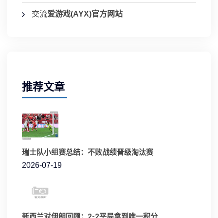
交流
爱游戏(AYX)官方网站
推荐文章
瑞士队小组赛总结：不败战绩晋级淘汰赛
2026-07-19
新西兰对伊朗回顾：2-2平局拿到唯一积分