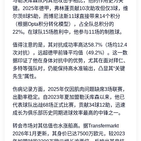
与勒沃库森队内其他攻击手相比，他的作用更为关
键。2025年德甲，弗林蓬贡献10次助攻但仅3球，维
尔茨8球5助，而博尼法斯11球直接带来14个积分
（根据Opta积分转化模型），占全队总积分的
22%。在球队15场胜利中，他参与11场的制胜球。
值得注意的是，其对抗成功率高达58.7%（场均12.4
次对抗），远超德甲前锋平均值（49.2%）。这一数
据印证了他在身体对抗中的优势，尤其在面对拜仁、
多特等强队时，仍能保持高水准输出，凸显其“关键
先生”属性。
伤病记录方面，2025年仅因肌肉问题缺席3场联赛，
出勤率稳定。自2023年夏加盟勒沃库森以来，他已
代表球队出战68场正式比赛，贡献34球12助，迅速
成长为俱乐部历史同期进球效率最高的中锋之一。
转会市场对其估值也水涨船高。据Transfermarkt
2026年1月更新，其身价已达7500万欧元，较2023