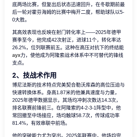
底两场比赛，但复出后状态迅速回升，在冬歇期前最
后一轮对霍芬海姆的比赛中梅开二度，帮助球队以5-
0大胜。
其高效表现也反映在射门转化率上——2025年德甲
赛季至今，他完成42次射正，进球11个，转化率达
26.2%，位列联赛前五。这种在高压对抗下的终结能
ayx
力，使他成为阿隆索战术体系中不可替代的锋线
支点。
2、技战术作用
博尼法斯的技术特点完美契合勒沃库森的高位压迫与
快速转换体系。身高1.87米的他兼具速度与力量，
2025年德甲数据显示，其场均冲刺次数达14.3次，
排名联赛前锋前三。在阿隆索的4-2-3-1阵型中，他
常回撤至中场接应，场均触球58.7次，传球成功率
81.4%，有效串联中前场。
他的突破能力尤为突出。2025年联赛中，他场均完