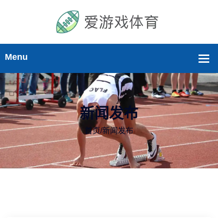
新闻发布
首页
/
新闻发布