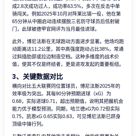
成2.8次成功过人，成功率63.5%，多次在反击中单
骑闯关。例如2025年10月对阵莱比锡一役，他在第
65分钟从中圈启动连续摆脱三名防守球员后低射破
门，此球被德甲官网评为当月最佳进球。
此外，博尼法斯在无球跑动方面进步显著。他场均跑
动距离达11.2公里，其中高强度跑动占比38%，常通
过斜插肋部或拉边制造空档。这种多维度的战术价
值，使其不仅是终结者，更是进攻发起的重要枢纽。
3、关键数据对比
横向对比五大联赛同位置球员，博尼法斯2025年的
效率极为突出。其每90分钟预期进球（xG）为
0.68，实际进球0.71，超出预期值，说明其把握机会
能力优于模型预测。同期，哈兰德xG为0.72但实际
0.75，凯恩xG 0.65实际0.63，可见博尼法斯已跻身
顶级中锋行列。