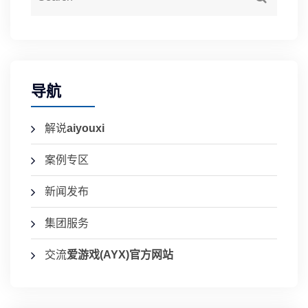
导航
解说
aiyouxi
案例专区
新闻发布
集团服务
交流
爱游戏(AYX)官方网站