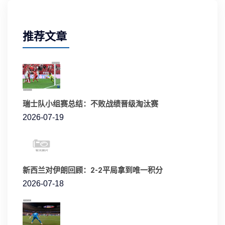
推荐文章
瑞士队小组赛总结：不败战绩晋级淘汰赛
2026-07-19
新西兰对伊朗回顾：2-2平局拿到唯一积分
2026-07-18