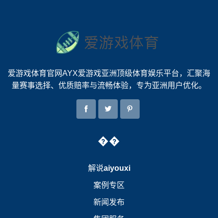
爱游戏体育官网AYX爱游戏亚洲顶级体育娱乐平台，汇聚海
量赛事选择、优质赔率与流畅体验，专为亚洲用户优化。
��
解说
aiyouxi
案例专区
新闻发布