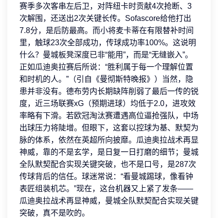
赛季多次客串左后卫，对阵纽卡时贡献4次抢断、3
次解围，还送出2次关键长传。Sofascore给他打出
7.8分，是后防最高。而小将麦卡蒂在有限替补时间
里，触球23次全部成功，传球成功率100%。这说明
什么？曼城板凳深度已非“能用”，而是“无缝嵌入”。
正如瓜迪奥拉赛后所说：“胜利属于每一个理解位置
和时机的人。”（引自《曼彻斯特晚报》）当然，隐
患并非没有。德布劳内长期缺阵削弱了最后一传的锐
度，近三场联赛xG（预期进球）均低于2.0，进攻效
率略有下滑。若欧冠淘汰赛遭遇高位逼抢强队，中场
出球压力将陡增。但眼下，这套以控球为基、默契为
脉的体系，依然在英超所向披靡。瓜迪奥拉战术再显
神威，靠的不是玄学，是日复一日打磨的细节；曼城
全队默契配合实现关键突破，也不是口号，是287次
传球背后的信任。球迷常说：“看曼城踢球，像看钟
表匠组装机芯。”现在，这台机器又上紧了发条——
瓜迪奥拉战术再显神威，曼城全队默契配合实现关键
突破，真不是吹的。