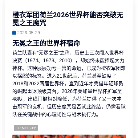
橙衣军团荷兰2026世界杯能否突破无
冕之王魔咒
2026-05-29
无冕之王的世界杯宿命
荷兰队素有“无冕之王”之称，历史上三次闯入世界杯
决赛（1974、1978、2010），却始终未能捧起大力
神杯。这种屡屡功亏一篑的命运，已成为橙衣军团难
以摆脱的标签。进入21世纪后，荷兰甚至缺席了
2018和2022两届世界杯，直到近年才凭借年轻球员
的崛起重返顶级舞台。2026年美加墨世界杯扩军至
48队，出线门槛相对降低，为荷兰提供了又一次冲
击冠军的良机，但历史魔咒是否就此终结，仍需看球
队在关键战中的心理韧性与战术执行力。