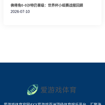
佛得角0-0沙特仍晋级：世界杯小组赛战报回顾
2026-07-10
爱游戏体育官网AYX爱游戏亚洲顶级体育娱乐平台，汇聚海